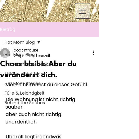
Beitrag
Hot Mom Blog
coachfrauke
Hot Mom Blog
2. Apr.
1 Min. Lesezeit
Chaos bleibt. Aber du
Hot Mom Confidence
Millennial Hot Moms
veränderst dich.
Hot Mom Stories
Vielleicht kennst du dieses Gefühl.
Fülle & Leichtigkeit
Die Wohnung ist nicht richtig 
Behind the Scenes
sauber,
aber auch nicht richtig 
unordentlich.
Überall liegt irgendwas.